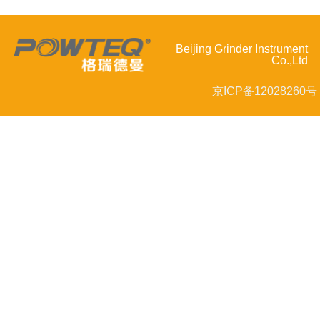
Beijing Grinder Instrument
Co.,Ltd
京ICP备12028260号