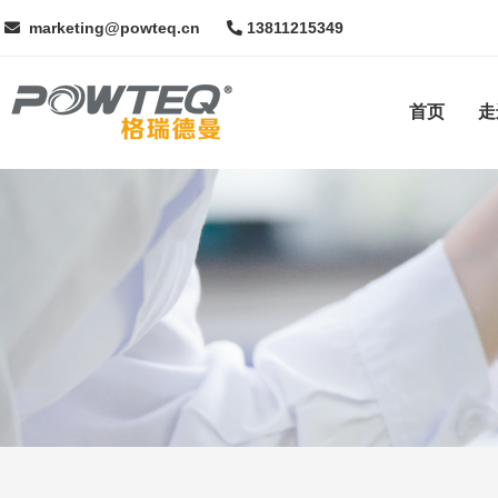
marketing@powteq.cn
13811215349
首页
走