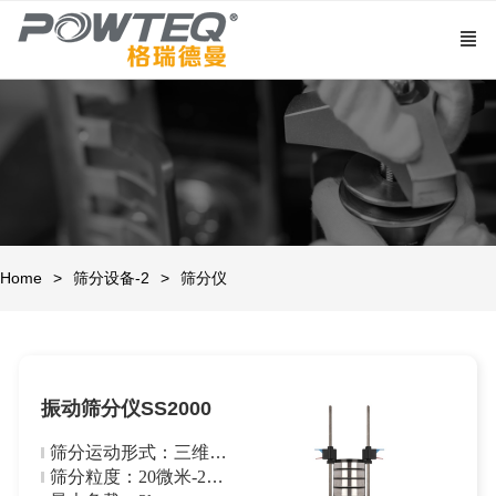
Home
筛分设备-2
筛分仪
振动筛分仪SS2000
筛分运动形式：三维抛
掷运动
筛分粒度：20微米-25