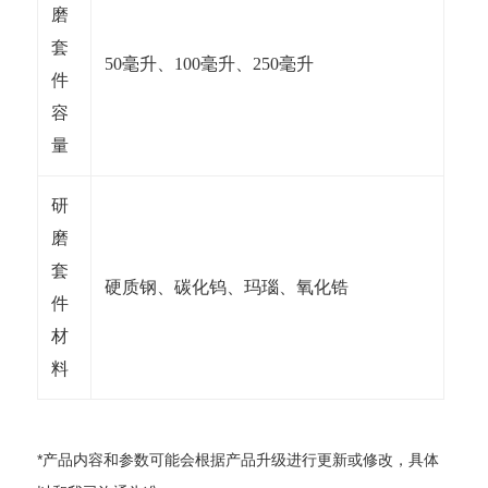
磨
套
50毫升、100毫升、250毫升
件
容
量
研
磨
套
硬质钢、碳化钨、玛瑙、氧化锆
件
材
料
*产品内容和参数可能会根据产品升级进行更新或修改，具体