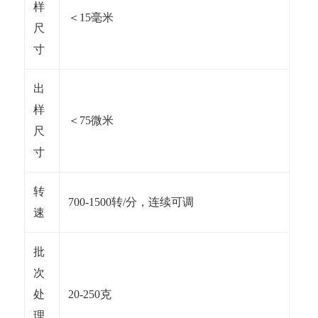
样
＜15毫米
尺
寸
出
样
＜75微米
尺
寸
转
700-1500转/分，连续可调
速
批
次
处
20-250克
理