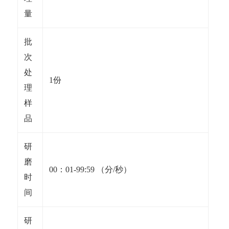
量
批
次
处
1份
理
样
品
研
磨
00：01-99:59 （分/秒）
时
间
研